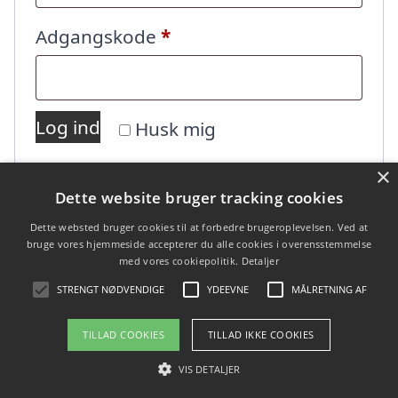
Påkrævet
Adgangskode
*
Log ind
Husk mig
×
Mistet din adgangskode?
Dette website bruger tracking cookies
Dette websted bruger cookies til at forbedre brugeroplevelsen. Ved at
bruge vores hjemmeside accepterer du alle cookies i overensstemmelse
med vores cookiepolitik.
Detaljer
STRENGT NØDVENDIGE
YDEEVNE
MÅLRETNING AF
TILLAD COOKIES
TILLAD IKKE COOKIES
Copyright 2026 - Pilanto Aps
Forside
Om / kontakt
Blog
Betingelser
VIS DETALJER