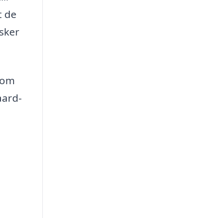
t de
nsker
 som
aard-