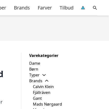
per
Brands
Farver
Tilbud
Varekategorier
Dame
Børn
d
Typer
Brands
Calvin Klein
Fjällräven
Gant
er
Mads Nørgaard