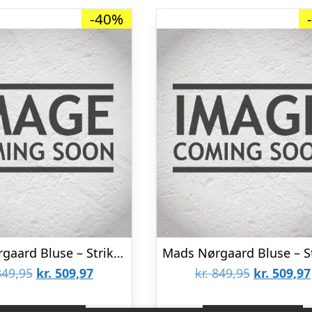
-40%
Mads Nørgaard Bluse – Strik – Crash Tilonina – Charcoal Melange/
Den
Den
Den
49,95
kr.
509,97
kr.
849,95
kr.
509,97
oprindelige
aktuelle
oprindeli