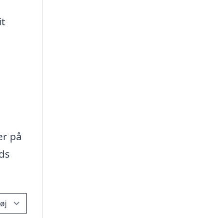
it
e
er på
ads