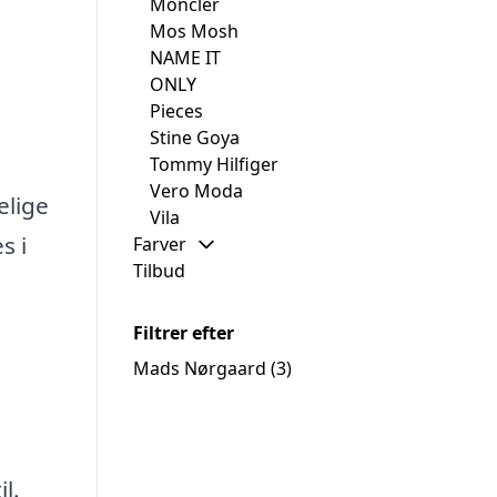
Moncler
Mos Mosh
NAME IT
ONLY
Pieces
Stine Goya
Tommy Hilfiger
Vero Moda
elige
Vila
s i
Farver
Tilbud
Filtrer efter
Mads Nørgaard
(3)
l.