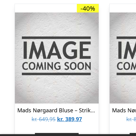
-40%
Mads Nørgaard Bluse – Strik – Inga – Cashmere Blue/Vanilla Ice
Den
Den
kr.
649,95
kr.
389,97
kr.
8
oprindelige
aktuelle