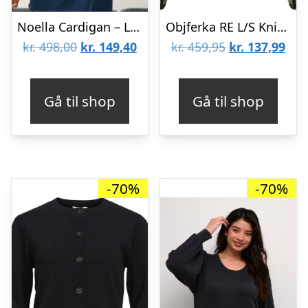
Noella Cardigan – Livanna Knit – Black
Objferka RE L/S Knit Pullover 137
Den
Den
Den
De
kr.
498,00
kr.
149,40
kr.
459,95
kr.
137,99
oprindelige
aktuelle
oprindelige
aktu
pris
pris
pris
pris
Gå til shop
Gå til shop
var:
er:
var:
er:
kr. 498,00.
kr. 149,40.
kr. 459,95.
kr. 
-70%
-70%