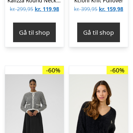
Kalizza Round Neck Knit Pullover
Kcloni Knit Pullover
Den
Den
Den
De
kr.
299,95
kr.
119,98
kr.
399,95
kr.
159,98
oprindelige
aktuelle
oprindelige
aktu
pris
pris
pris
pris
Gå til shop
Gå til shop
var:
er:
var:
er:
kr. 299,95.
kr. 119,98.
kr. 399,95.
kr. 
-60%
-60%