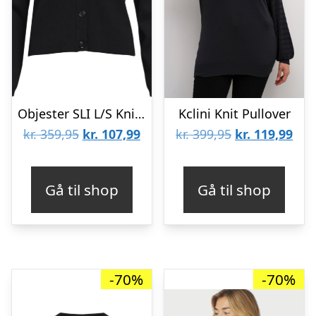
Objester SLI L/S Knit Cardigan Noos
Kclini Knit Pullover
Den
Den
Den
De
kr.
359,95
kr.
107,99
kr.
399,95
kr.
119,99
oprindelige
aktuelle
oprindelige
aktu
pris
pris
pris
pris
Gå til shop
Gå til shop
var:
er:
var:
er:
kr. 359,95.
kr. 107,99.
kr. 399,95.
kr. 
-70%
-70%