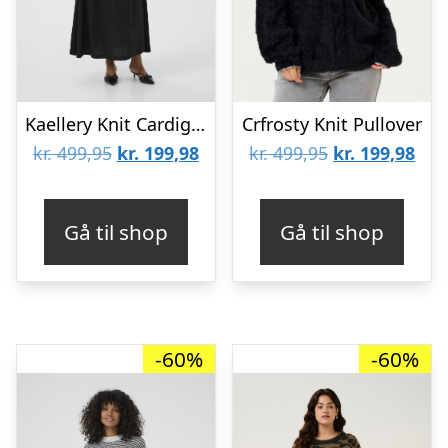
Kaellery Knit Cardigan
Crfrosty Knit Pullover
Den
Den
Den
De
kr.
499,95
kr.
199,98
kr.
499,95
kr.
199,98
oprindelige
aktuelle
oprindelige
aktu
pris
pris
pris
pris
Gå til shop
Gå til shop
var:
er:
var:
er:
kr. 499,95.
kr. 199,98.
kr. 499,95.
kr. 
-60%
-60%