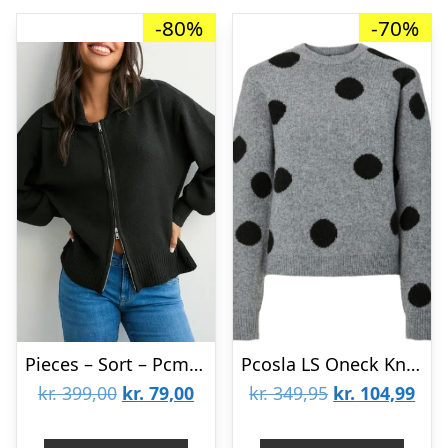
-80%
-70%
Pieces – Sort – Pcmalou Ls Zip Knit Cardigan Noos B
Pcosla LS Oneck Knit Pullover D2D
Den
Den
Den
De
kr.
399,00
kr.
79,00
kr.
349,95
kr.
104,99
oprindelige
aktuelle
oprindelige
aktu