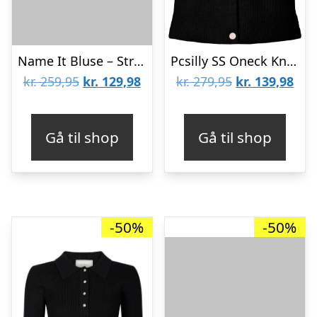
Name It Bluse – Strik – NkfOdessa – Black
Pcsilly SS Oneck Knit Cardigan NOO
Den
Den
Den
De
kr.
259,95
kr.
129,98
kr.
279,95
kr.
139,98
oprindelige
aktuelle
oprindelige
aktu
pris
pris
pris
pris
Gå til shop
Gå til shop
var:
er:
var:
er:
kr. 259,95.
kr. 129,98.
kr. 279,95.
kr. 
-50%
-50%