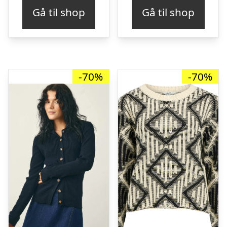
pris
pris
pris
pris
Gå til shop
Gå til shop
var:
er:
var:
er:
kr. 399,00.
kr. 79,00.
kr. 349,95.
kr. 
-70%
-70%