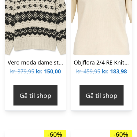
Vero moda dame strik trøje VMAMPLE – Birch BLACK
Objflora 2/4 RE Knit Pullover 143
Den
Den
Den
De
kr.
379,95
kr.
150,00
kr.
459,95
kr.
183,98
oprindelige
aktuelle
oprindelige
aktu
pris
pris
pris
pris
Gå til shop
Gå til shop
var:
er:
var:
er:
kr. 379,95.
kr. 150,00.
kr. 459,95.
kr. 
-60%
-60%