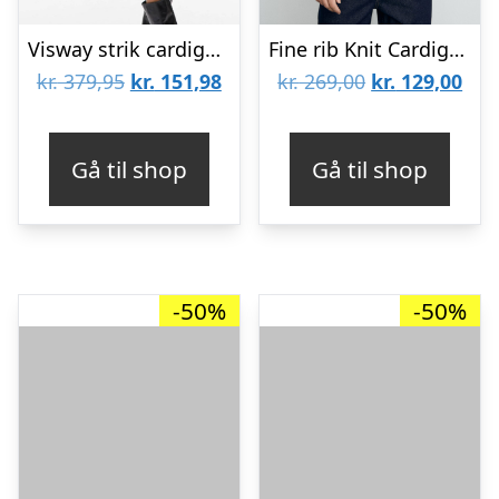
Visway strik cardigan – Black Beauty
Fine rib Knit Cardigan
Den
Den
Den
De
kr.
379,95
kr.
151,98
kr.
269,00
kr.
129,00
oprindelige
aktuelle
oprindelige
aktu
pris
pris
pris
pris
Gå til shop
Gå til shop
var:
er:
var:
er:
kr. 379,95.
kr. 151,98.
kr. 269,00.
kr. 
-50%
-50%