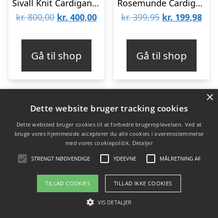
Sivall Knit Cardigan SS Cotton Blend
Rosemunde Cardigan – Strik – RkDenise – Black
Den
Den
Den
De
kr.
800,00
kr.
400,00
kr.
399,95
kr.
199,98
oprindelige
aktuelle
oprindelige
aktu
pris
pris
pris
pris
Gå til shop
Gå til shop
var:
er:
var:
er:
kr. 800,00.
kr. 400,00.
kr. 399,95.
kr. 
×
Dette website bruger tracking cookies
-50%
-50%
Dette websted bruger cookies til at forbedre brugeroplevelsen. Ved at
bruge vores hjemmeside accepterer du alle cookies i overensstemmelse
med vores cookiepolitik.
Detaljer
STRENGT NØDVENDIGE
YDEEVNE
MÅLRETNING AF
TILLAD COOKIES
TILLAD IKKE COOKIES
VIS DETALJER