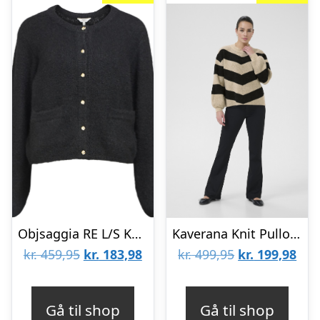
Objsaggia RE L/S Knit Cardigan Noos
Kaverana Knit Pullover
Den
Den
Den
De
kr.
459,95
kr.
183,98
kr.
499,95
kr.
199,98
oprindelige
aktuelle
oprindelige
aktu
pris
pris
pris
pris
Gå til shop
Gå til shop
var:
er:
var:
er: