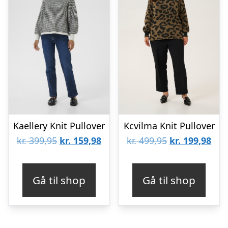
Kaellery Knit Pullover
Kcvilma Knit Pullover
Den
Den
Den
De
kr.
399,95
kr.
159,98
kr.
499,95
kr.
199,98
oprindelige
aktuelle
oprindelige
aktu
pris
pris
pris
pris
Gå til shop
Gå til shop
var:
er:
var:
er:
kr. 399,95.
kr. 159,98.
kr. 499,95.
kr. 