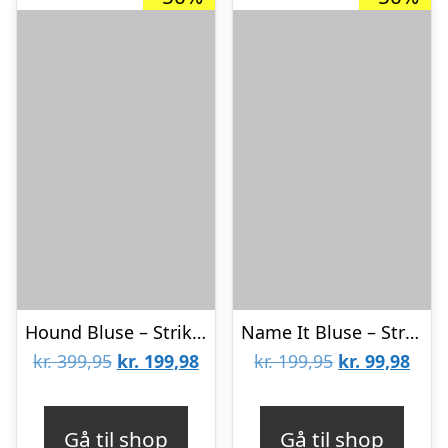
Hound Bluse – Strik – Black
Name It Bluse – Strik – NkfOline – Black
Den
Den
Den
Den
kr.
399,95
kr.
199,98
kr.
199,95
kr.
99,98
oprindelige
aktuelle
oprindelige
aktu
pris
pris
pris
pris
Gå til shop
Gå til shop