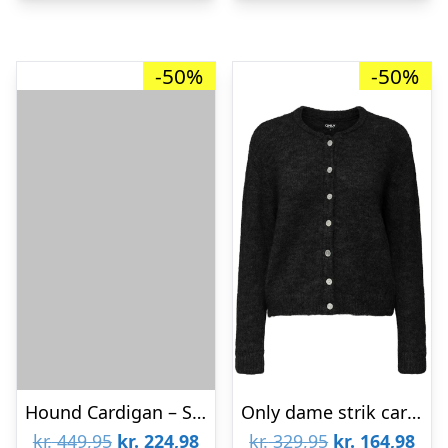
-50%
-50%
Hound Cardigan – Strik – Sort
Only dame strik cardigan ONLMAGGIE – Black
Den
Den
Den
De
kr.
449,95
kr.
224,98
kr.
329,95
kr.
164,98