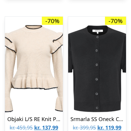
-70%
-70%
Objaki L/S RE Knit Pullover 142
Srmarla SS Oneck Cardigan Knit
Den
Den
Den
De
kr.
459,95
kr.
137,99
kr.
399,95
kr.
119,99