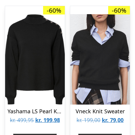
-60%
-60%
Yashama LS Pearl Knit Pullover
Vneck Knit Sweater
Den
Den
Den
Den
kr.
499,95
kr.
199,98
kr.
199,00
kr.
79,00
oprindelige
aktuelle
oprindelige
aktu