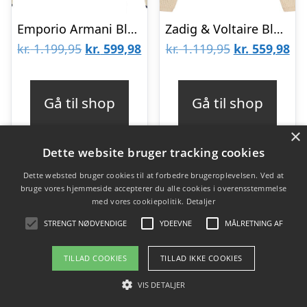
Emporio Armani Bluse – Strik – Hvid/Blåstribet
Zadig & Voltaire Bluse – Strik – Off White/Sortstribet
Den
Den
Den
De
kr.
1.199,95
kr.
599,98
kr.
1.119,95
kr.
559,98
oprindelige
aktuelle
oprindelige
akt
pris
pris
pris
pri
Gå til shop
Gå til shop
var:
er:
var:
er:
kr. 1.199,95.
kr. 599,98.
kr. 1.119,95.
kr.
×
Dette website bruger tracking cookies
Dette websted bruger cookies til at forbedre brugeroplevelsen. Ved at
-50%
-50%
bruge vores hjemmeside accepterer du alle cookies i overensstemmelse
med vores cookiepolitik.
Detaljer
STRENGT NØDVENDIGE
YDEEVNE
MÅLRETNING AF
TILLAD COOKIES
TILLAD IKKE COOKIES
VIS DETALJER