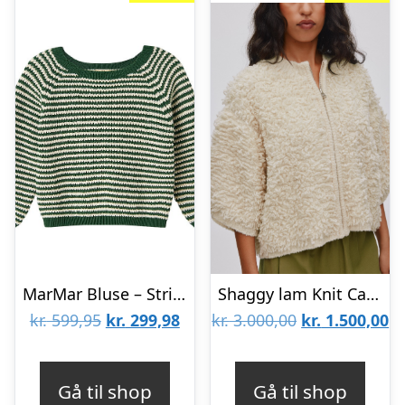
MarMar Bluse – Strik – Torin – Garden Green Stripe
Shaggy lam Knit Cardigan Alice
Den
Den
Den
D
kr.
599,95
kr.
299,98
kr.
3.000,00
kr.
1.500,00
oprindelige
aktuelle
oprindelige
ak
pris
pris
pris
pr
Gå til shop
Gå til shop
var:
er:
var:
er