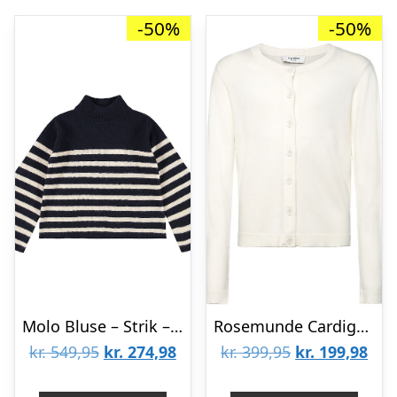
-50%
-50%
Molo Bluse – Strik – Uld – Govina – Blue Cream
Rosemunde Cardigan – Strik – Denise – Cloud Dancer
Den
Den
Den
De
kr.
549,95
kr.
274,98
kr.
399,95
kr.
199,98
oprindelige
aktuelle
oprindelige
aktu