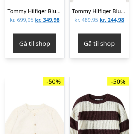
Tommy Hilfiger Bluse – Strik – Half Zip – Blue Stripe
Tommy Hilfiger Bluse – Strik – Ivory SilkWhite
Den
Den
Den
De
kr.
699,95
kr.
349,98
kr.
489,95
kr.
244,98
oprindelige
aktuelle
oprindelige
aktu
pris
pris
pris
pris
Gå til shop
Gå til shop
var:
er:
var:
er:
kr. 699,95.
kr. 349,98.
kr. 489,95.
kr. 
-50%
-50%