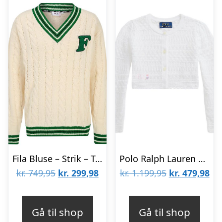
Fila Bluse – Strik – Taubate – Whitecap Gray
Polo Ralph Lauren Cardigan – Cropped – Strik – Classics I – Hvid
Den
Den
Den
De
kr.
749,95
kr.
299,98
kr.
1.199,95
kr.
479,98
oprindelige
aktuelle
oprindelige
akt
pris
pris
pris
pri
Gå til shop
Gå til shop
var:
er:
var:
er: