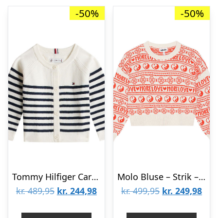
-50%
-50%
Tommy Hilfiger Cardigan – Strik – Essential – Ivory Silk Stripes
Molo Bluse – Strik – Gerrie – Yin Yang
Den
Den
Den
De
kr.
489,95
kr.
244,98
kr.
499,95
kr.
249,98
oprindelige
aktuelle
oprindelige
aktu