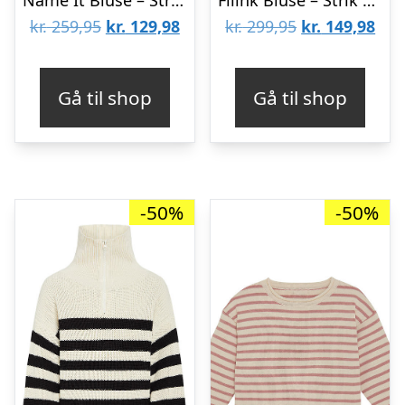
Den
Den
Den
De
kr.
259,95
kr.
129,98
kr.
299,95
kr.
149,98
oprindelige
aktuelle
oprindelige
aktu
pris
pris
pris
pris
Gå til shop
Gå til shop
var:
er:
var:
er:
kr. 259,95.
kr. 129,98.
kr. 299,95.
kr. 
-50%
-50%