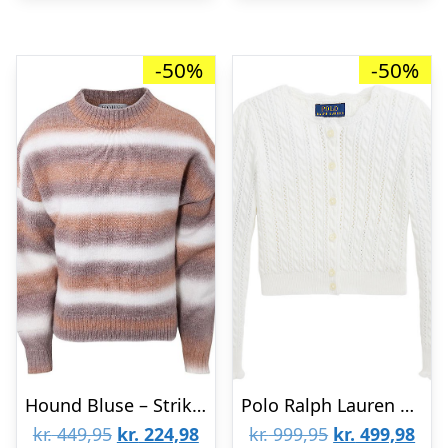
-50%
-50%
Hound Bluse – Strik – Stribet Brun
Polo Ralph Lauren Cardigan – Strik – Hvid m. Hulmønster
Den
Den
Den
De
kr.
449,95
kr.
224,98
kr.
999,95
kr.
499,98