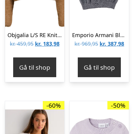
Objgalia L/S RE Knit Cardigan Noos
Emporio Armani Bluse – Strik – Navy/Hvidmeleret m. Tekst
Den
Den
Den
De
kr.
459,95
kr.
183,98
kr.
969,95
kr.
387,98
oprindelige
aktuelle
oprindelige
aktu
pris
pris
pris
pris
Gå til shop
Gå til shop
var:
er:
var:
er:
kr. 459,95.
kr. 183,98.
kr. 969,95.
kr. 
-60%
-50%