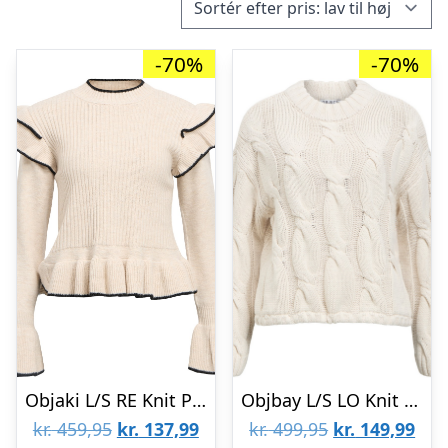
-70%
-70%
Objaki L/S RE Knit Pullover 142
Objbay L/S LO Knit Pullover E PA 25
Den
Den
Den
De
kr.
459,95
kr.
137,99
kr.
499,95
kr.
149,99