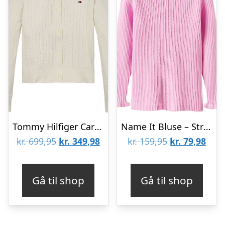
Tommy Hilfiger Cardigan – Strik – Mini Cable – Ivory Petal
Name It Bluse – Strik – Rib – NmfVianna – Sweet Dreams
Den
Den
Den
Den
kr.
699,95
kr.
349,98
kr.
159,95
kr.
79,98
oprindelige
aktuelle
oprindelige
aktu
pris
pris
pris
pris
Gå til shop
Gå til shop
var:
er:
var:
er:
kr. 699,95.
kr. 349,98.
kr. 159,95.
kr. 7