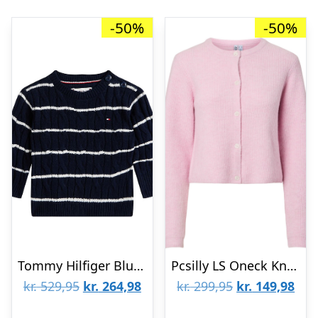
-50%
-50%
Tommy Hilfiger Bluse – Strik – Dark Night Navy Stripes
Pcsilly LS Oneck Knit Cardigan NOO
Den
Den
Den
De
kr.
529,95
kr.
264,98
kr.
299,95
kr.
149,98
oprindelige
aktuelle
oprindelige
aktu