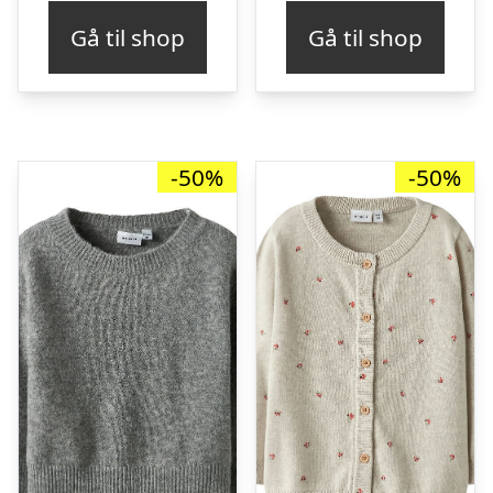
pris
pris
pris
pris
Gå til shop
Gå til shop
var:
er:
var:
er:
kr. 529,95.
kr. 264,98.
kr. 299,95.
kr. 
-50%
-50%