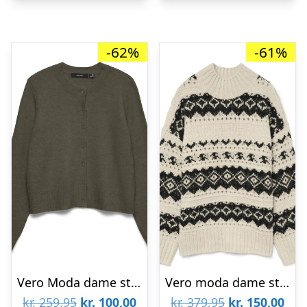
-62%
-61%
Vero Moda dame strik cardigan VMMACY – Grape Leaf
Vero moda dame strik trøje VMAMPLE – Birch BLACK
Den
Den
Den
De
kr.
259,95
kr.
100,00
kr.
379,95
kr.
150,00