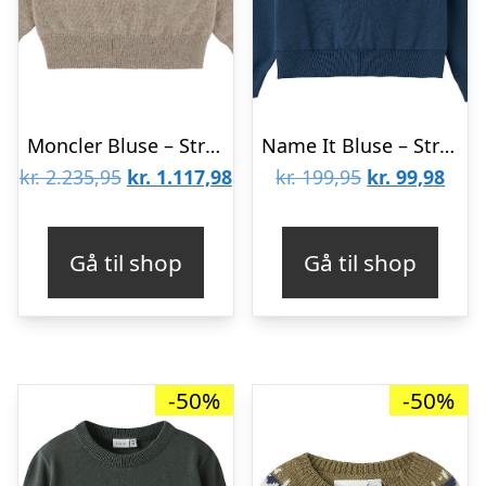
Moncler Bluse – Strik – Uld – Khaki
Name It Bluse – Strik – NmfKibow – Dark Denim
Den
Den
Den
Den
kr.
2.235,95
kr.
1.117,98
kr.
199,95
kr.
99,98
oprindelige
aktuelle
oprindelige
aktu
pris
pris
pris
pris
Gå til shop
Gå til shop
var:
er:
var:
er:
kr. 2.235,95.
kr. 1.117,98.
kr. 199,95.
kr. 9
-50%
-50%