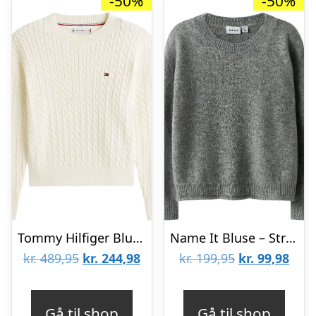
-50%
-50%
Tommy Hilfiger Bluse – Strik – Ivory Silk
Name It Bluse – Strik – NkfOriane – Grey Melange
Den
Den
Den
Den
kr.
489,95
kr.
244,98
kr.
199,95
kr.
99,98
oprindelige
aktuelle
oprindelige
aktu
pris
pris
pris
pris
Gå til shop
Gå til shop