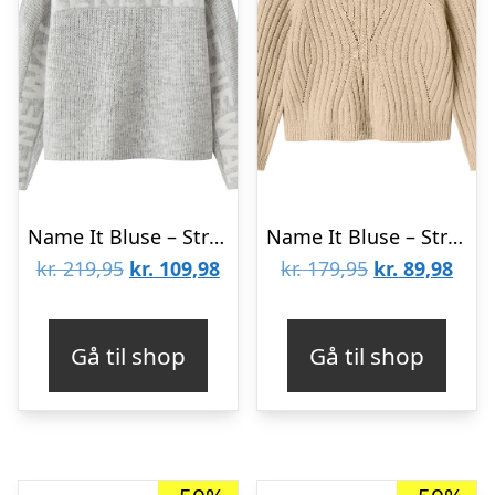
Name It Bluse – Strik – Rib – NkfNuva – Lysegråmeleret
Name It Bluse – Strik – NmfRikine – Doeskin
Den
Den
Den
Den
kr.
219,95
kr.
109,98
kr.
179,95
kr.
89,98
oprindelige
aktuelle
oprindelige
aktu
pris
pris
pris
pris
Gå til shop
Gå til shop
var:
er:
var:
er:
kr. 219,95.
kr. 109,98.
kr. 179,95.
kr. 8