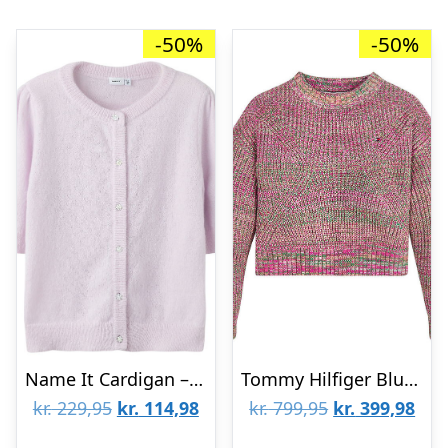
-50%
-50%
Name It Cardigan – Strik – NbfNabeth – Lavender Fog
Tommy Hilfiger Bluse – Strik – Chunky Melange – Beige/Multi
Den
Den
Den
De
kr.
229,95
kr.
114,98
kr.
799,95
kr.
399,98
oprindelige
aktuelle
oprindelige
aktu