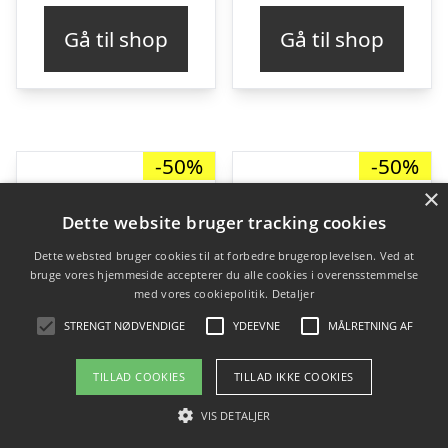
pris
pris
pris
pris
Gå til shop
Gå til shop
var:
er:
var:
er:
kr. 229,95.
kr. 114,98.
kr. 799,95.
kr. 
-50%
-50%
×
Dette website bruger tracking cookies
Dette websted bruger cookies til at forbedre brugeroplevelsen. Ved at
bruge vores hjemmeside accepterer du alle cookies i overensstemmelse
med vores cookiepolitik.
Detaljer
STRENGT NØDVENDIGE
YDEEVNE
MÅLRETNING AF
TILLAD COOKIES
TILLAD IKKE COOKIES
VIS DETALJER