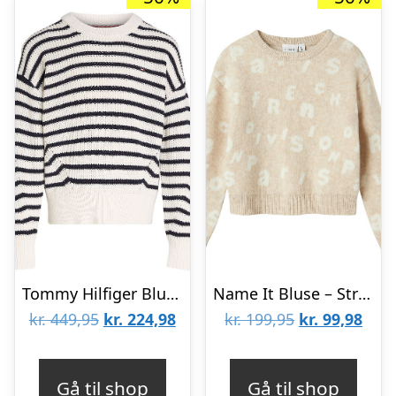
Tommy Hilfiger Bluse – Strik – Essential Stripe – Ancient White
Name It Bluse – Strik – NkfOline – Sandshell
Den
Den
Den
Den
kr.
449,95
kr.
224,98
kr.
199,95
kr.
99,98
oprindelige
aktuelle
oprindelige
aktu
pris
pris
pris
pris
Gå til shop
Gå til shop