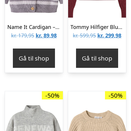
Name It Cardigan – Strik – NbfDiona – Peyote Melange
Tommy Hilfiger Bluse – Strik – Chenille – Deep Rouge
Den
Den
Den
De
kr.
179,95
kr.
89,98
kr.
599,95
kr.
299,98
oprindelige
aktuelle
oprindelige
aktu
pris
pris
pris
pris
Gå til shop
Gå til shop
var:
er:
var:
er:
kr. 179,95.
kr. 89,98.
kr. 599,95.
kr. 
-50%
-50%