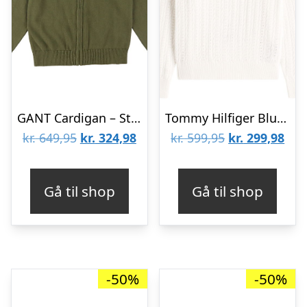
GANT Cardigan – Strik – Shield – Juniper Green
Tommy Hilfiger Bluse – Strik – Ivory Silk White
Den
Den
Den
De
kr.
649,95
kr.
324,98
kr.
599,95
kr.
299,98
oprindelige
aktuelle
oprindelige
aktu
pris
pris
pris
pris
Gå til shop
Gå til shop
var:
er:
var:
er:
kr. 649,95.
kr. 324,98.
kr. 599,95.
kr. 
-50%
-50%