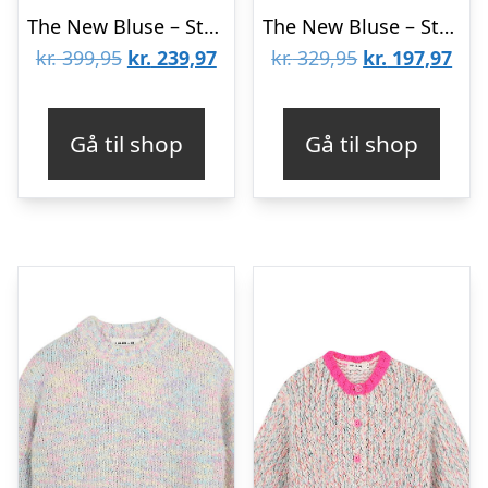
The New Bluse – Strik – TnHoliday Jacquard – Multifarvet
The New Bluse – Strik – TnstHoliday Jacquard – Multifarvet
Den
Den
Den
De
kr.
399,95
kr.
239,97
kr.
329,95
kr.
197,97
oprindelige
aktuelle
oprindelige
aktu
pris
pris
pris
pris
Gå til shop
Gå til shop
var:
er:
var:
er:
kr. 399,95.
kr. 239,97.
kr. 329,95.
kr. 