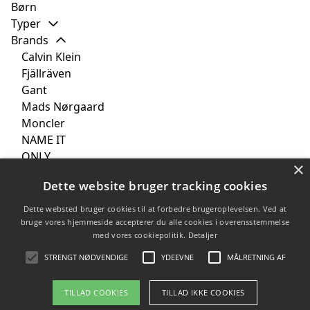
Børn
Typer
Brands
Calvin Klein
Fjällräven
Gant
Mads Nørgaard
Moncler
NAME IT
ONLY
×
Pieces
Dette website bruger tracking cookies
Tommy Hilfiger
Vero Moda
Dette websted bruger cookies til at forbedre brugeroplevelsen. Ved at
Vila
bruge vores hjemmeside accepterer du alle cookies i overensstemmelse
med vores cookiepolitik.
Detaljer
Farver
Tilbud
STRENGT NØDVENDIGE
YDEEVNE
MÅLRETNING AF
TILLAD COOKIES
TILLAD IKKE COOKIES
Copyright 2026 - Pilanto Aps