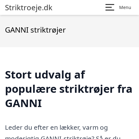
Striktroeje.dk
Menu
GANNI striktrøjer
Stort udvalg af
populære striktrøjer fra
GANNI
Leder du efter en lækker, varm og
moderigtig GANNI-striktrøje? Så er du