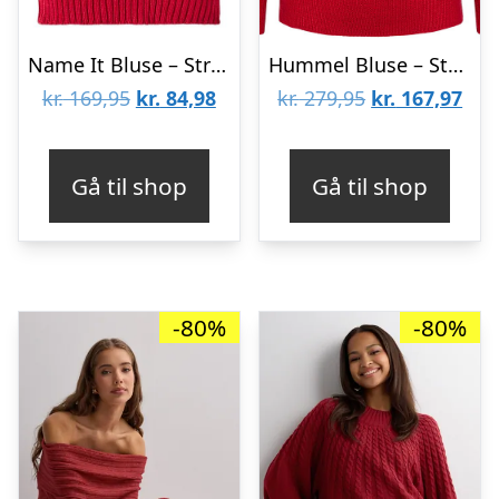
Name It Bluse – Strik – NbnRulle – Jester Red
Hummel Bluse – Strik – hmlDBU Fan XMAS – Tango Red
Den
Den
Den
De
kr.
169,95
kr.
84,98
kr.
279,95
kr.
167,97
oprindelige
aktuelle
oprindelige
aktu
pris
pris
pris
pris
Gå til shop
Gå til shop
var:
er:
var:
er:
kr. 169,95.
kr. 84,98.
kr. 279,95.
kr. 
-80%
-80%