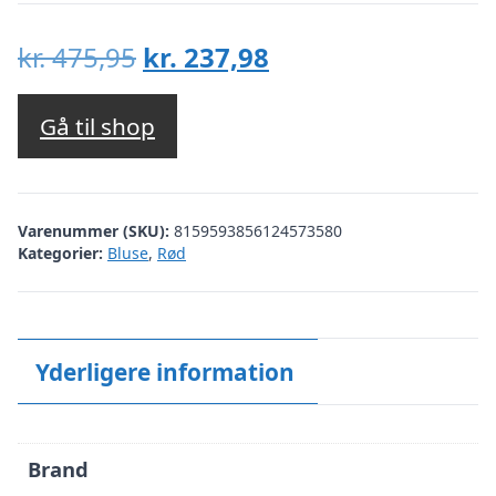
Den
Den
kr.
475,95
kr.
237,98
oprindelige
aktuelle
pris
pris
Gå til shop
var:
er:
kr. 475,95.
kr. 237,98.
Varenummer (SKU):
8159593856124573580
Kategorier:
Bluse
,
Rød
Yderligere information
Brand