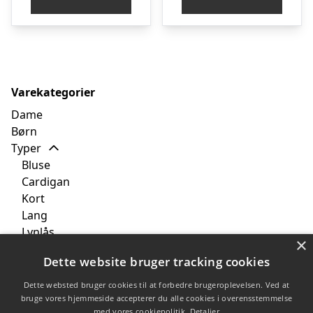
Varekategorier
Dame
Børn
Typer
Bluse
Cardigan
Kort
Lang
Lynlås
×
Pullover
Dette website bruger tracking cookies
Sweater
Vest
Dette websted bruger cookies til at forbedre brugeroplevelsen. Ved at
Brands
bruge vores hjemmeside accepterer du alle cookies i overensstemmelse
med vores cookiepolitik.
Detaljer