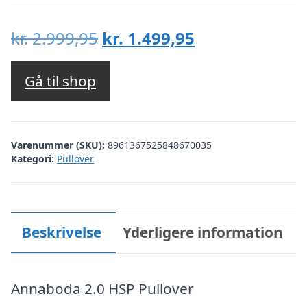
Den
Den
kr.
2.999,95
kr.
1.499,95
oprindelige
aktuelle
pris
pris
Gå til shop
var:
er:
kr. 2.999,95.
kr. 1.499,95.
Varenummer (SKU):
8961367525848670035
Kategori:
Pullover
Beskrivelse
Yderligere information
Annaboda 2.0 HSP Pullover