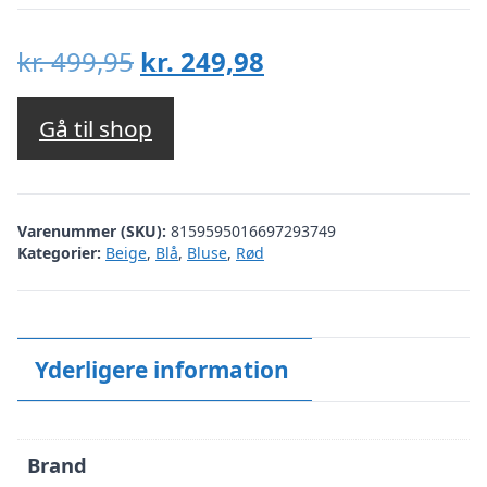
Den
Den
kr.
499,95
kr.
249,98
oprindelige
aktuelle
pris
pris
Gå til shop
var:
er:
kr. 499,95.
kr. 249,98.
Varenummer (SKU):
8159595016697293749
Kategorier:
Beige
,
Blå
,
Bluse
,
Rød
Yderligere information
Brand