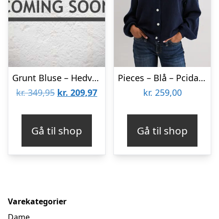
Grunt Bluse – Hedvig – Strik – Night Blue
Pieces – Blå – Pcida Ls O-Neck Knit Cardigan Noos
Den
Den
kr.
349,95
kr.
209,97
kr.
259,00
oprindelige
aktuelle
pris
pris
Gå til shop
Gå til shop
var:
er:
kr. 349,95.
kr. 209,97.
Varekategorier
Dame