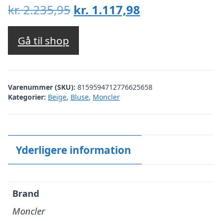
Den
Den
kr.
2.235,95
kr.
1.117,98
oprindelige
aktuelle
pris
pris
Gå til shop
var:
er:
kr. 2.235,95.
kr. 1.117,98.
Varenummer (SKU):
8159594712776625658
Kategorier:
Beige
,
Bluse
,
Moncler
Yderligere information
Brand
Moncler