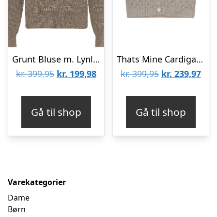
Grunt Bluse m. Lynlås – Strik – GrTone – Nature Melange
Thats Mine Cardigan – Strik – Paco – London Fog
Den
Den
Den
De
kr.
399,95
kr.
199,98
kr.
399,95
kr.
239,97
oprindelige
aktuelle
oprindelige
aktu
pris
pris
pris
pris
Gå til shop
Gå til shop
var:
er:
var:
er:
kr. 399,95.
kr. 199,98.
kr. 399,95.
kr. 
Varekategorier
Dame
Børn