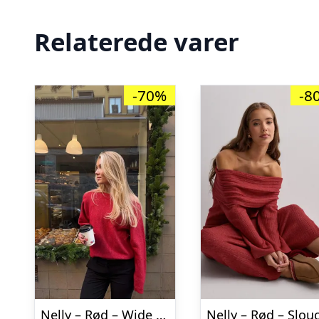
Relaterede varer
-70%
-8
Nelly – Rød – Wide Neck Knit Sweater