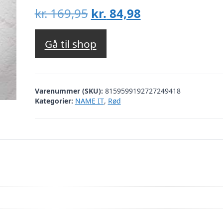
Den
Den
kr.
169,95
kr.
84,98
oprindelige
aktuelle
pris
pris
Gå til shop
var:
er:
kr. 169,95.
kr. 84,98.
Varenummer (SKU):
8159599192727249418
Kategorier:
NAME IT
,
Rød