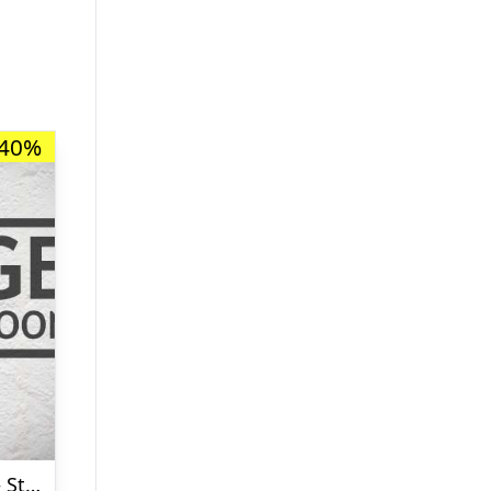
-40%
Hanevild Bluse – Strik – Ivory/Red Heart