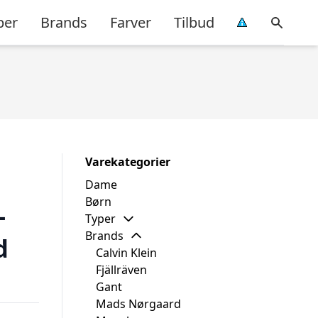
per
Brands
Farver
Tilbud
Varekategorier
Dame
Børn
–
Typer
Brands
d
Calvin Klein
Fjällräven
Gant
Mads Nørgaard