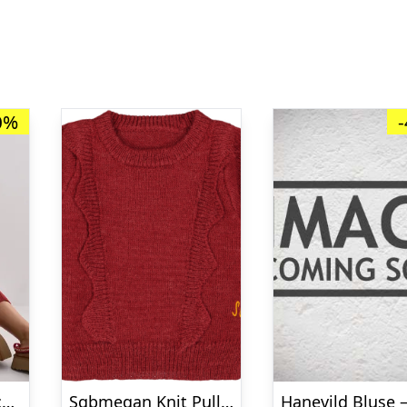
0%
Nelly – Rød – Slouchy Rib Knit Sweater
Sgbmegan Knit Pullover