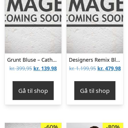
Grunt Bluse – Cathy – Strik – Pink
Designers Remix Bluse – Uld – Strik – Carmen – Oatmeal
Den
Den
Den
De
kr.
399,95
kr.
139,98
kr.
1.199,95
kr.
479,98
oprindelige
aktuelle
oprindelige
akt
pris
pris
pris
pri
Gå til shop
Gå til shop
var:
er:
var:
er:
kr. 399,95.
kr. 139,98.
kr. 1.199,95.
kr.
-60%
-80%