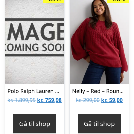
Polo Ralph Lauren Cardigan – Strik – Royal Combo
Nelly – Rød – Round Braided Knit Sweater
Den
Den
Den
Den
kr.
1.899,95
kr.
759,98
kr.
299,00
kr.
59,00
oprindelige
aktuelle
oprindelige
aktu
pris
pris
pris
pris
Gå til shop
Gå til shop
var:
er:
var:
er: