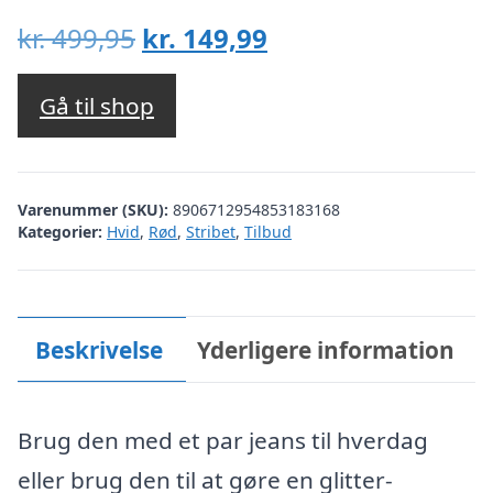
Den
Den
kr.
499,95
kr.
149,99
oprindelige
aktuelle
pris
pris
Gå til shop
var:
er:
kr. 499,95.
kr. 149,99.
Varenummer (SKU):
8906712954853183168
Kategorier:
Hvid
,
Rød
,
Stribet
,
Tilbud
Beskrivelse
Yderligere information
Brug den med et par jeans til hverdag
eller brug den til at gøre en glitter-