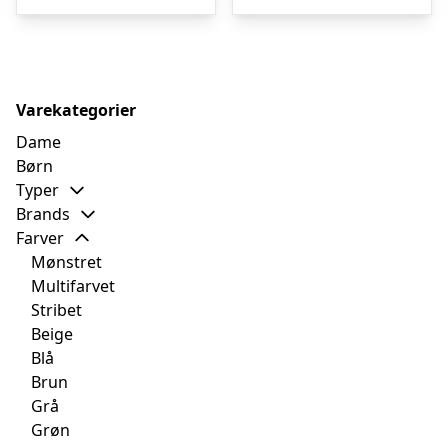
kr. 1.899,95.
kr. 759,98.
kr. 299,00.
kr. 5
Varekategorier
Dame
Børn
Typer
Brands
Farver
Mønstret
Multifarvet
Stribet
Beige
Blå
Brun
Grå
Grøn