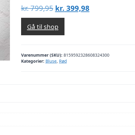
Den
Den
kr.
799,95
kr.
399,98
oprindelige
aktuelle
pris
pris
Gå til shop
var:
er:
kr. 799,95.
kr. 399,98.
Varenummer (SKU):
8159592328608324300
Kategorier:
Bluse
,
Rød