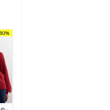
-80%
Nelly – Rød – Round Braided Knit Sweater