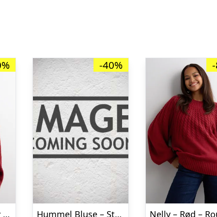
0%
-40%
Nelly – Rød – Fuzzy Knit Sweater
Hummel Bluse – Strik – hmlDBU Fan XMAS – Tango Red