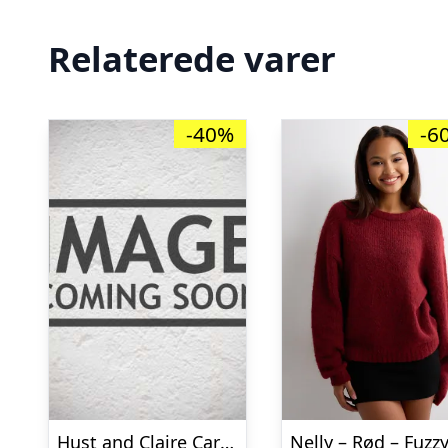
Relaterede varer
-40%
-6
Hust and Claire Cardigan – Strik – Caren – Teaberry