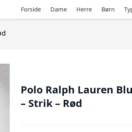
Forside
Dame
Herre
Børn
Ty
ød
Polo Ralph Lauren Bl
– Strik – Rød