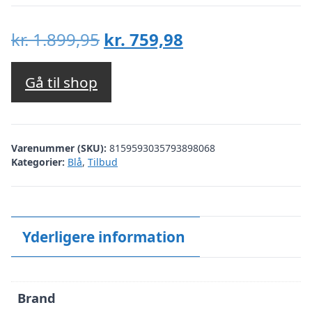
Den
Den
kr.
1.899,95
kr.
759,98
oprindelige
aktuelle
pris
pris
Gå til shop
var:
er:
kr. 1.899,95.
kr. 759,98.
Varenummer (SKU):
8159593035793898068
Kategorier:
Blå
,
Tilbud
Yderligere information
Brand