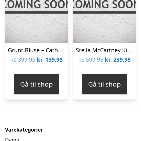
Grunt Bluse – Cathy – Strik – Pink
Stella McCartney Kids Bluse – Strik – Blå m. Piratjakke
Den
Den
Den
De
kr.
399,95
kr.
139,98
kr.
599,95
kr.
239,98
oprindelige
aktuelle
oprindelige
aktu
pris
pris
pris
pris
Gå til shop
Gå til shop
var:
er:
var:
er:
kr. 399,95.
kr. 139,98.
kr. 599,95.
kr. 
Varekategorier
Dame