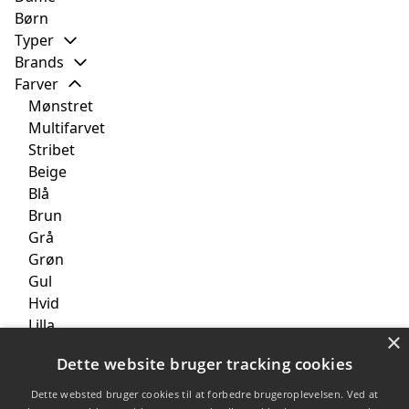
Børn
Typer
Brands
Farver
Mønstret
Multifarvet
Stribet
Beige
Blå
Brun
Grå
Grøn
Gul
Hvid
Lilla
×
Lyserød
Dette website bruger tracking cookies
Orange
Rosa
Dette websted bruger cookies til at forbedre brugeroplevelsen. Ved at