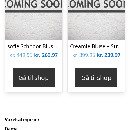
sofie Schnoor Bluse – Strik – Pollysy – Plum Stripe
Creamie Bluse – Strik – Glitter – Crushed Berry
Den
Den
Den
De
kr.
449,95
kr.
269,97
kr.
399,95
kr.
239,97
oprindelige
aktuelle
oprindelige
aktu
pris
pris
pris
pris
Gå til shop
Gå til shop
var:
er:
var:
er:
kr. 449,95.
kr. 269,97.
kr. 399,95.
kr. 
Varekategorier
Dame