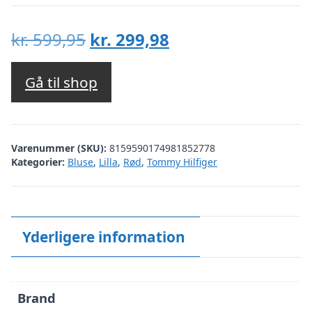
Den
Den
kr.
599,95
kr.
299,98
oprindelige
aktuelle
pris
pris
Gå til shop
var:
er:
kr. 599,95.
kr. 299,98.
Varenummer (SKU):
8159590174981852778
Kategorier:
Bluse
,
Lilla
,
Rød
,
Tommy Hilfiger
Yderligere information
Brand