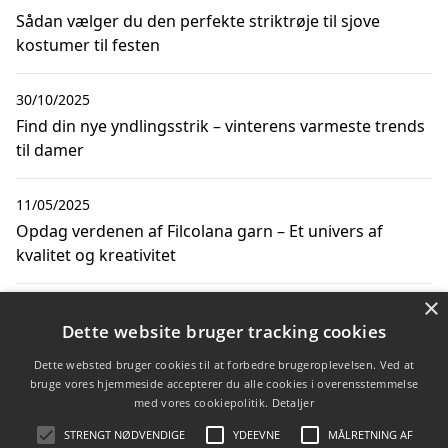
Sådan vælger du den perfekte striktrøje til sjove
kostumer til festen
30/10/2025
Find din nye yndlingsstrik – vinterens varmeste trends
til damer
11/05/2025
Opdag verdenen af Filcolana garn – Et univers af
kvalitet og kreativitet
×
06/12/2024
Dette website bruger tracking cookies
Jeans og striktrøjer til mænd og sæsonens trends
Dette websted bruger cookies til at forbedre brugeroplevelsen. Ved at
bruge vores hjemmeside accepterer du alle cookies i overensstemmelse
23/10/2024
med vores cookiepolitik.
Detaljer
Hvilke typer garn skal du vælge?
STRENGT NØDVENDIGE
YDEEVNE
MÅLRETNING AF