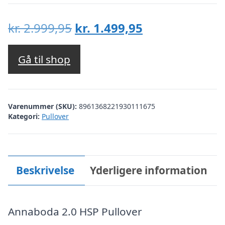
Den
Den
kr.
2.999,95
kr.
1.499,95
oprindelige
aktuelle
pris
pris
Gå til shop
var:
er:
kr. 2.999,95.
kr. 1.499,95.
Varenummer (SKU):
8961368221930111675
Kategori:
Pullover
Beskrivelse
Yderligere information
Annaboda 2.0 HSP Pullover