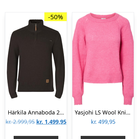
-50%
Härkila Annaboda 2.0 HSP Knit Pullover Mens, Demitasse Brown
Yasjohi LS Wool Knit Pullover S. NO
Den
Den
kr.
2.999,95
kr.
1.499,95
kr.
499,95
oprindelige
aktuelle