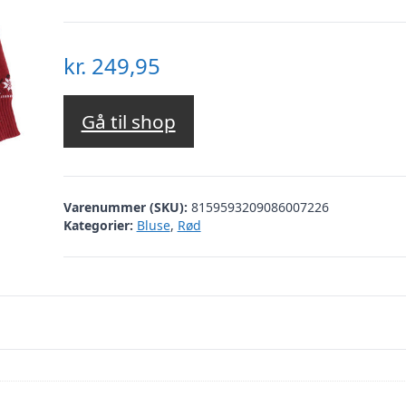
kr.
249,95
Gå til shop
Varenummer (SKU):
8159593209086007226
Kategorier:
Bluse
,
Rød