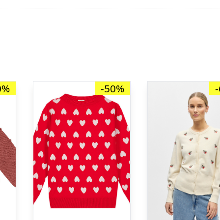
0%
-50%