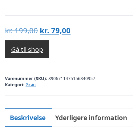
Den
Den
kr.
199,00
kr.
79,00
oprindelige
aktuelle
pris
pris
Gå til shop
var:
er:
kr. 199,00.
kr. 79,00.
Varenummer (SKU):
8906711475156340957
Kategori:
Grøn
Beskrivelse
Yderligere information